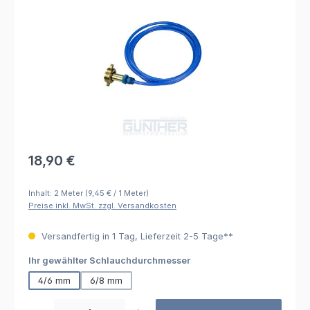
Regulärer Preis:
18,90 €
Inhalt:
2 Meter
(9,45 € / 1 Meter)
Preise inkl. MwSt. zzgl. Versandkosten
Versandfertig in 1 Tag, Lieferzeit 2-5 Tage**
auswählen
Ihr gewählter Schlauchdurchmesser
4/6 mm
6/8 mm
Produkt Anzahl: Gib den gewünschten Wert ein oder benutze die Schaltfl