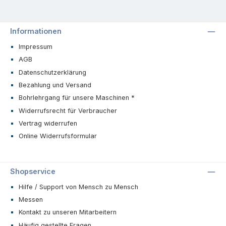
reibungslosen, schnellen Schnitt ebenso wie
durch eine besonders lange Lebensdauer und
liefern dadurch beste Ergebnisse.
Informationen
Diamanthohlbohrer für Glas
Impressum
bieten wir Ihnen:
AGB
Datenschutzerklärung
• in erstklassiger Industriequalität
• mit einer diamantdurchsetzten Bohrkrone
Bezahlung und Versand
• nach individuellen Maßwünschen gefertigt
Bohrlehrgang für unsere Maschinen *
• zum Edelsteine bohren
Widerrufsrecht für Verbraucher
Diamantbohrer für Glas in
Vertrag widerrufen
individueller Wunschausführung.
Online Widerrufsformular
Profitieren auch Sie von unserem flexiblen
Produktherstellungsangebot: Diamantbohrer
für Glas können Sie bei uns mit den
Shopservice
unterschiedlichsten Körnungen, Durchmessern
und Anschlussmöglichkeiten bestellen. So
Hilfe / Support von Mensch zu Mensch
können Sie beispielsweise auch Kleinstbohrer
Messen
mit überdurchschnittlichen Längen (z. B. 100
Kontakt zu unseren Mitarbeitern
mm) bei uns bestellen.
Häufig gestellte Fragen