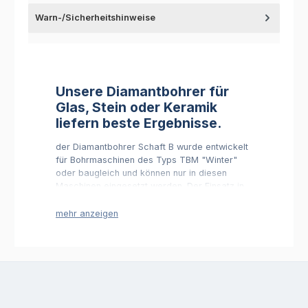
Warn-/Sicherheitshinweise
Unsere Diamantbohrer für
Glas, Stein oder Keramik
liefern beste Ergebnisse.
der Diamantbohrer Schaft B wurde entwickelt
für Bohrmaschinen des Typs TBM "Winter"
oder baugleich und können nur in diesen
Maschinen eingesetzt werden. Der Einsatz in
den Tischbohrmaschinen TBH Pro2 oder der
TBH mit Adapterset ist durch die Bauform
daher nicht möglich.
In unserem Onlineshop offerieren wir Ihnen
hochqualitative Diamantbohrer für Glas,
Fliesen, Keramik und andere Materialien. Die
von uns gefertigten Bohrer zeichnen sich
durch eine komplett mit Diamant durchsetzte
Krone aus und überzeugen durch einen