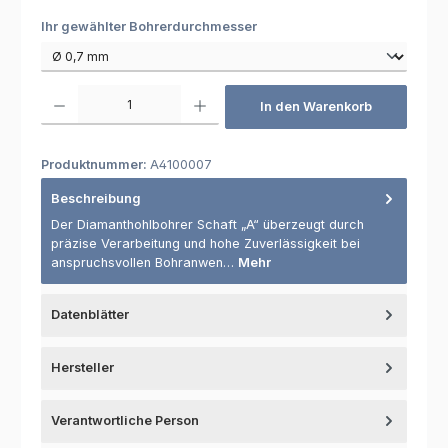
auswählen
Ihr gewählter Bohrerdurchmesser
Produkt Anzahl: Gib den gewünschten Wert ein oder benutze die Schaltfl
In den Warenkorb
Produktnummer:
A4100007
Beschreibung
Der Diamanthohlbohrer Schaft „A“ überzeugt durch
präzise Verarbeitung und hohe Zuverlässigkeit bei
anspruchsvollen Bohranwen…
Mehr
Datenblätter
Hersteller
Verantwortliche Person