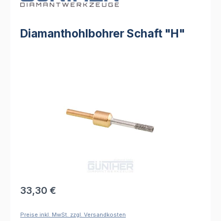
Diamanthohlbohrer Schaft "H"
Bildergalerie überspringen
Regulärer Preis:
33,30 €
Preise inkl. MwSt. zzgl. Versandkosten