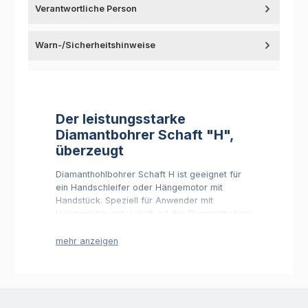
Verantwortliche Person
Warn-/Sicherheitshinweise
Der leistungsstarke
Diamantbohrer Schaft "H",
überzeugt
Diamanthohlbohrer Schaft H ist geeignet für
ein Handschleifer oder Hängemotor mit
Handstück. Speziell für Anwender mit
Hängemotor entwickelt, ist der Diamantbohrer
Schaft "H", das adäquate Diamantwerkzeug,
um auch feinste Arbeiten verlässlich erledigen
zu können. Diese können natürlich handgeführt
realisiert werden. Die Kühlung in einem
Wasserbad ist in jedem Fall empfehlenswert.
Der Schaft des Bohrers verfügt über ein
Durchgangsloch und erlaubt damit ein