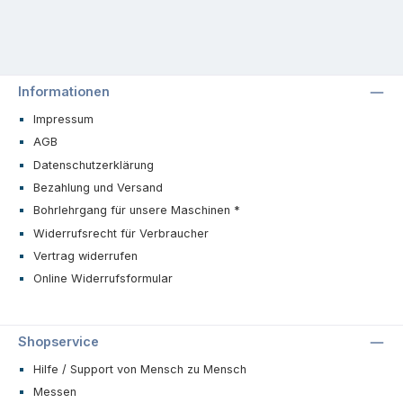
manuelles Ausstoßen des Bohrkerns, um
dauerhaft sicheres und qualitativ
hochwertiges Arbeiten gewährleisten zu
können.
Informationen
Präzise Werkzeuge für filigrane
Arbeitsschritte
Impressum
AGB
Bei der der Bearbeitung von Glas erweisen
Datenschutzerklärung
sich die mit Diamanten durchsetzten
Hohlbohrer als perfekte Unterstützung. Eine
Bezahlung und Versand
schnelle und zugleich einwandfreie Bohrung
Bohrlehrgang für unsere Maschinen *
ist mit dem funktionalen Diamantbohrer Schaft
Widerrufsrecht für Verbraucher
"H", optimal gegeben. Aber auch die im
Vorfeld erfolgte Galvanisierung der
Vertrag widerrufen
Oberfläche sorgt für eine gleichbleibende
Online Widerrufsformular
Qualität Ihrer Bohrungen und damit auch für
eine Langlebigkeit des Bohrers.
✓ Hohlbohrer
Shopservice
Hilfe / Support von Mensch zu Mensch
✓ Komplett mit Diamant durchsetzt
Messen